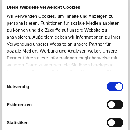
Nachname der/des Teilnehmenden*
Diese Webseite verwendet Cookies
Wir verwenden Cookies, um Inhalte und Anzeigen zu
personalisieren, Funktionen für soziale Medien anbieten
Anschrift (Straße, Hausnr.)*
zu können und die Zugriffe auf unsere Website zu
analysieren. Außerdem geben wir Informationen zu Ihrer
Verwendung unserer Website an unsere Partner für
soziale Medien, Werbung und Analysen weiter. Unsere
PLZ*
Partner führen diese Informationen möglicherweise mit
weiteren Daten zusammen, die Sie ihnen bereitgestellt
haben oder die sie im Rahmen Ihrer Nutzung der Dienste
gesammelt haben.
Einwilligungsauswahl
Ort*
Notwendig
Präferenzen
Telefon*
Statistiken