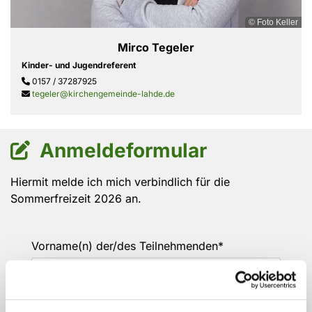
© Foto Keller
Mirco Tegeler
Kinder- und Jugendreferent
0157 / 37287925

tegeler@kirchengemeinde-lahde.de

Anmeldeformular

Hiermit melde ich mich verbindlich für die
Sommerfreizeit 2026 an.
Vorname(n) der/des Teilnehmenden*