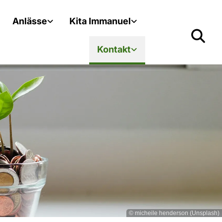
Anlässe
Kita Immanuel
Kontakt
© micheile henderson (Unsplash)