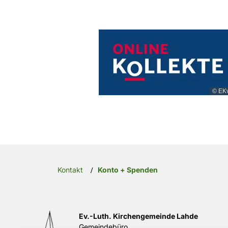
© EK
Kontakt
Konto + Spenden
/
Ev.-Luth. Kirchengemeinde Lahde
Gemeindebüro