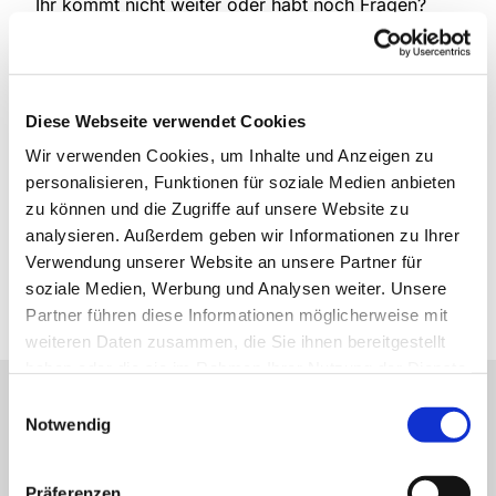
Ihr kommt nicht weiter oder habt noch Fragen?
Sprecht uns gerne an!
Patenbescheinigung
Diese Webseite verwendet Cookies
Wir verwenden Cookies, um Inhalte und Anzeigen zu
Dimissoriale
personalisieren, Funktionen für soziale Medien anbieten
zu können und die Zugriffe auf unsere Website zu
analysieren. Außerdem geben wir Informationen zu Ihrer
(Wieder-) Eintritt
Verwendung unserer Website an unsere Partner für
soziale Medien, Werbung und Analysen weiter. Unsere
Umpfarrung
Partner führen diese Informationen möglicherweise mit
weiteren Daten zusammen, die Sie ihnen bereitgestellt
haben oder die sie im Rahmen Ihrer Nutzung der Dienste
gesammelt haben.
Einwilligungsauswahl
Notwendig
Präferenzen