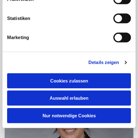
Wir sind für euch da!
Statistiken
Dienstags 11-12 Uhr
Donnerstags 17-18 Uhr
Marketing
(Vom 19.12.2025 - 05.01.2026 geschlossen!)
Details zeigen
Nienburger Straße 8, 32469 Petershagen-Lahde
Cookies zulassen
Auswahl erlauben
Nur notwendige Cookies