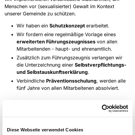
Menschen vor (sexualisierter) Gewalt im Kontext
unserer Gemeinde zu schützen.
Wir haben ein
Schutzkonzept
erarbeitet.
Wir fordern eine regelmäßige Vorlage eines
erweiterten Führungszeugnisses
von allen
Mitarbeitenden - haupt- und ehrenamtlich.
Zusätzlich zum Führungszeugnis verlangen wir
die Unterzeichnung einer
Selbstverpflichtungs-
und Selbstauskunftserklärung
.
Verbindliche
Präventionsschulung
, werden alle
fünf Jahre von allen Mitarbeitenen absolviert.
Anlaufstellen für Betroffene
Neutrale Anlaufstelle "help"
www.anlaufstelle.help
Diese Webseite verwendet Cookies
Ansprechpartner der Landeskirche