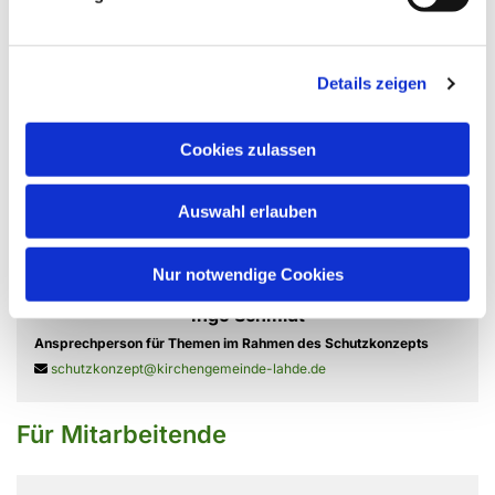
Schutzkonzept der Ev.-Luth.
Kirchengemeinde Lahde
Flyer 1 - Was ist eigentlich sexualisierte
Gewalt?
Details zeigen
Flyer 2 - Was können Betroffene tun?
Flyer 3 - Wie melde ich sexualisierte
Cookies zulassen
Gewalt?
Auswahl erlauben
Ansprechpartner
Nur notwendige Cookies
Ingo Schmidt
Ansprechperson für Themen im Rahmen des Schutzkonzepts
schutzkonzept@kirchengemeinde-lahde.de

Für Mitarbeitende