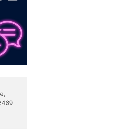
e,
32469