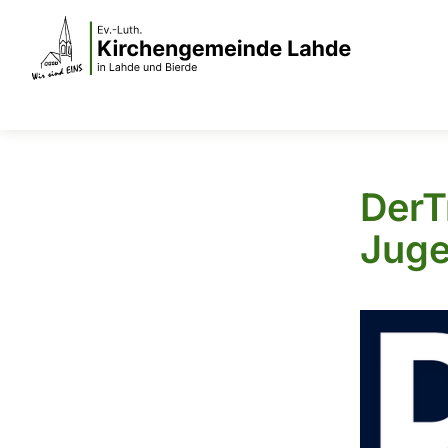
DerTr
Juge