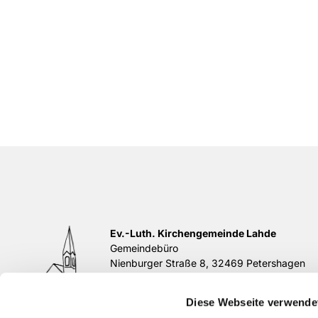
Ev.-Luth. Kirchengemeinde Lahde
Gemeindebüro
Nienburger Straße 8, 32469 Petershagen
Tel.
05702 / 839195
E-Mail:
buero@kirchengemeinde-lahde.de
Diese Webseite verwende
di 11-12 Uhr, do 17-18 Uhr