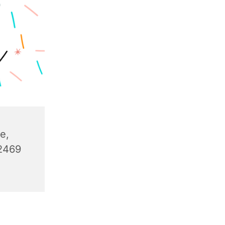
e,
32469