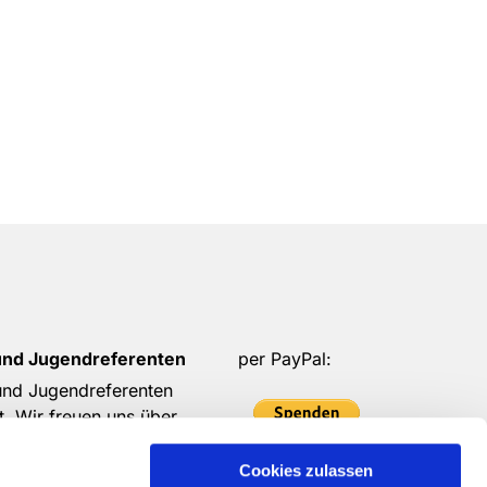
und Jugendreferenten
per PayPal:
 und Jugendreferenten
t. Wir freuen uns über
 eure Spenden möglich ist.
Cookies zulassen
in!