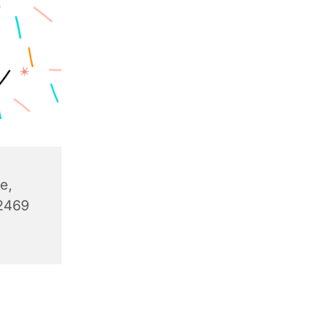
e,
32469