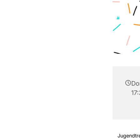
Don
17
Jugendtre