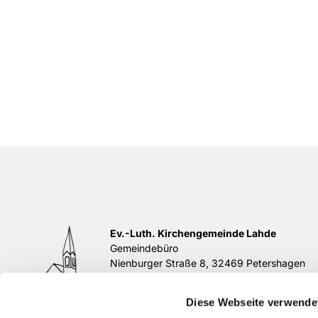
Ev.-Luth. Kirchengemeinde Lahde
Gemeindebüro
Nienburger Straße 8, 32469 Petershagen
Tel.
05702 / 839195
E-Mail:
buero@kirchengemeinde-lahde.de
Diese Webseite verwende
di 11-12 Uhr, do 17-18 Uhr