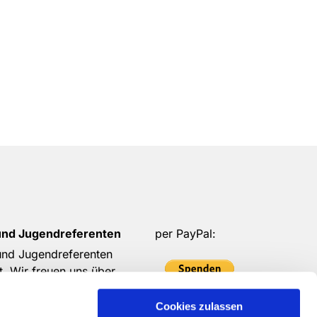
und Jugendreferenten
per PayPal:
 und Jugendreferenten
t. Wir freuen uns über
 eure Spenden möglich ist.
Cookies zulassen
in!