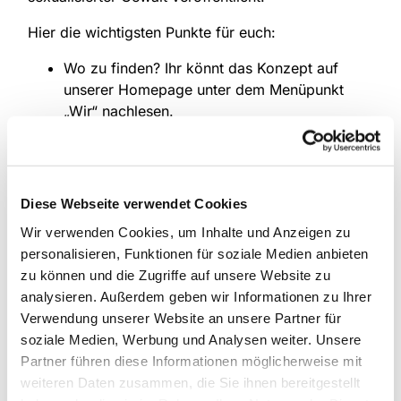
Hier die wichtigsten Punkte für euch:
Wo zu finden? Ihr könnt das Konzept auf
unserer Homepage unter dem Menüpunkt
„Wir“ nachlesen.
https://www.kirchengemeinde-la...
Aktueller Stand: Dies ist eine erste Version,
die wir stetig weiterentwickeln und
vervollständigen werden.
Diese Webseite verwendet Cookies
Info an alle Mitarbeitenden: Zur Stärkung
Wir verwenden Cookies, um Inhalte und Anzeigen zu
unserer Gruppen und Kreise führen wir
personalisieren, Funktionen für soziale Medien anbieten
Schulungen durch. Alle Mitarbeitenden
zu können und die Zugriffe auf unsere Website zu
erhalten dazu in den nächsten Tagen Post
analysieren. Außerdem geben wir Informationen zu Ihrer
oder eine E-Mail.
Verwendung unserer Website an unsere Partner für
Ein großes Dankeschön an alle, die diesen
soziale Medien, Werbung und Analysen weiter. Unsere
wichtigen Prozess bisher mitgestaltet haben und
Partner führen diese Informationen möglicherweise mit
sich so engagiert für unsere Gemeinde einsetzen!
weiteren Daten zusammen, die Sie ihnen bereitgestellt