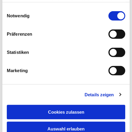
❤️
haben oder die sie im Rahmen Ihrer Nutzung der Dienste
gesammelt haben.
Einwilligungsauswahl
Notwendig
Präferenzen
Dies könnte Sie auch
Statistiken
interessieren
Marketing
Details zeigen
Cookies zulassen
Auswahl erlauben