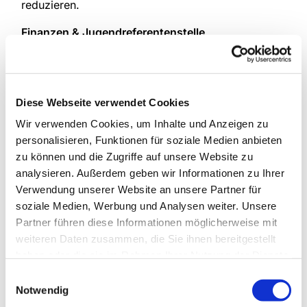
reduzieren.
Finanzen & Jugendreferentenstelle
Die finanzielle Situation der Jugendreferentenstelle
wurde erneut besprochen. Die Rücklage konnte
soweit stabilisiert werden, dass die Finanzierung
Diese Webseite verwendet Cookies
zumindest für das gesamte Jahr 2025 gesichert
Wir verwenden Cookies, um Inhalte und Anzeigen zu
ist. Ferner wurde über die Anschaffung
personalisieren, Funktionen für soziale Medien anbieten
gemeindeeigener LED-Scheinwerfer beraten. Hier
zu können und die Zugriffe auf unsere Website zu
soll zunächst geprüft werden, ob Fördermittel
analysieren. Außerdem geben wir Informationen zu Ihrer
eingeworben werden können.
Verwendung unserer Website an unsere Partner für
Gebäude & Vermietungen
soziale Medien, Werbung und Analysen weiter. Unsere
Partner führen diese Informationen möglicherweise mit
Die Gebühren für die Vermietung von
weiteren Daten zusammen, die Sie ihnen bereitgestellt
Gemeinderäumen wurden festgelegt.
haben oder die sie im Rahmen Ihrer Nutzung der Dienste
gesammelt haben.
Digitale Kommunikation
Einwilligungsauswahl
Notwendig
Die bestehenden WhatsApp-Gruppen für