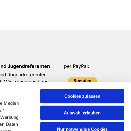
und Jugendreferenten
per PayPal:
 und Jugendreferenten
t. Wir freuen uns über
 eure Spenden möglich ist.
Cookies zulassen
in!
oder per
Überweisung
le Medien
auf unser Konto
ir
Auswahl erlauben
, Werbung
ren Daten
Nur notwendige Cookies