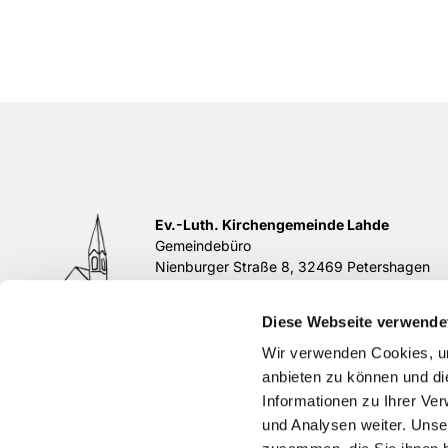
Ev.-Luth. Kirchengemeinde Lahde
Gemeindebüro
Nienburger Straße 8, 32469 Petershagen
Tel.
05702 / 839195
E-Mail:
buero@kirchengemeinde-lahde.de
Diese Webseite verwende
di 11-12 Uhr, do 17-18 Uhr
Zur Service-Seite

Wir verwenden Cookies, um
anbieten zu können und di
Informationen zu Ihrer Ve
und Analysen weiter. Unse