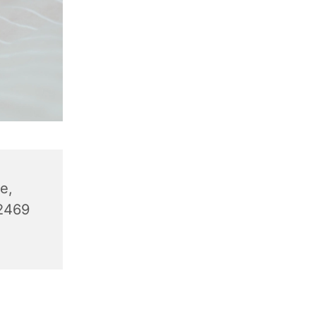
e,
32469