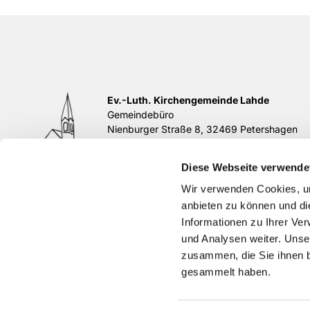
Ev.-Luth. Kirchengemeinde Lahde
Gemeindebüro
Nienburger Straße 8, 32469 Petershagen
Tel.
05702 / 839195
E-Mail:
buero@kirchengemeinde-lahde.de
Diese Webseite verwende
di 11-12 Uhr, do 17-18 Uhr
Zur Service-Seite

Wir verwenden Cookies, um
anbieten zu können und di
Informationen zu Ihrer Ve
und Analysen weiter. Unse
zusammen, die Sie ihnen b
gesammelt haben.
Impress