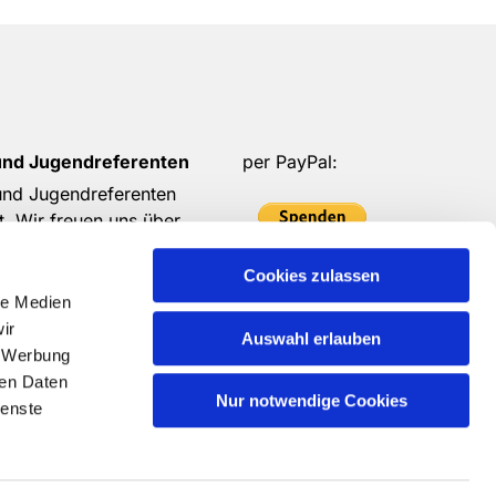
und Jugendreferenten
per PayPal:
 und Jugendreferenten
t. Wir freuen uns über
 eure Spenden möglich ist.
Cookies zulassen
in!
oder per
Überweisung
le Medien
auf unser Konto
ir
Auswahl erlauben
, Werbung
ren Daten
Nur notwendige Cookies
ienste
refreiheit